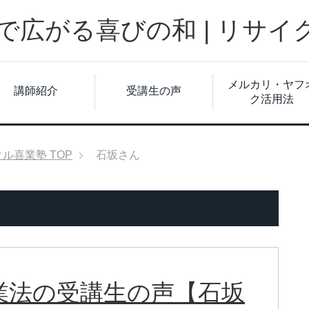
広がる喜びの和 | リサイ
メルカリ・ヤフ
講師紹介
受講生の声
ク活用法
クル喜業塾
TOP
石坂さん
業法の受講生の声【石坂