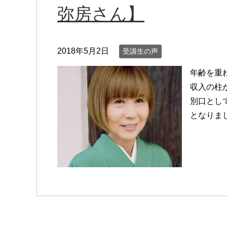
弥房さん】
2018年5月2日
受講生の声
年齢を重
収入の柱
別口として、
となりまし