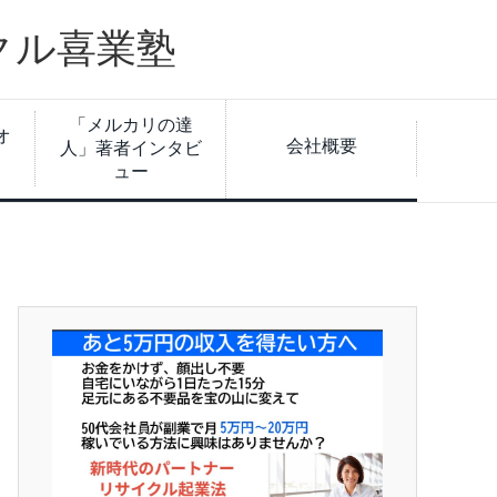
クル喜業塾
「メルカリの達
オ
会社概要
人」著者インタビ
ュー